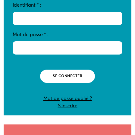
Identifiant
*
:
Mot de passe
*
:
Mot de passe oublié ?
S’inscrire