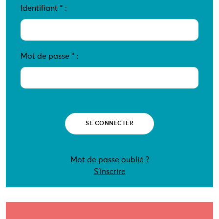
Identifiant
*
:
Mot de passe
*
:
Mot de passe oublié ?
S’inscrire