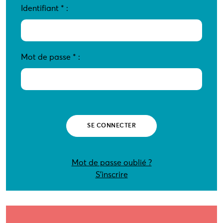
Identifiant
*
:
Mot de passe
*
:
Mot de passe oublié ?
S’inscrire