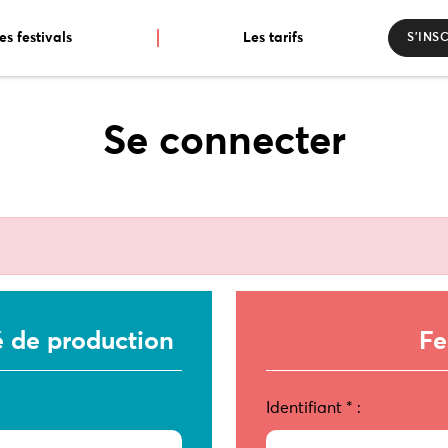
es festivals
Les tarifs
S’INS
Se connecter
é de production
Fe
Identifiant
*
: