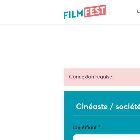
L
Connexion requise
Cinéaste / sociét
Identifiant
*
: