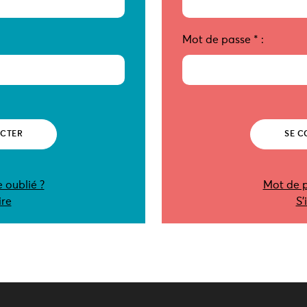
Mot de passe
*
:
 oublié ?
Mot de p
ire
S’