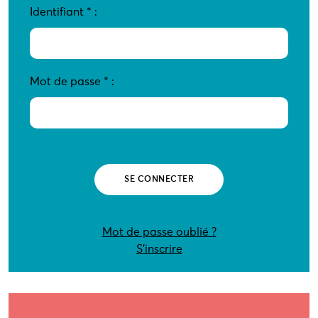
Identifiant
*
:
Mot de passe
*
:
Mot de passe oublié ?
S’inscrire