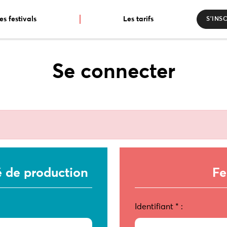
es festivals
Les tarifs
S’INS
Se connecter
é de production
Fe
Identifiant
*
: