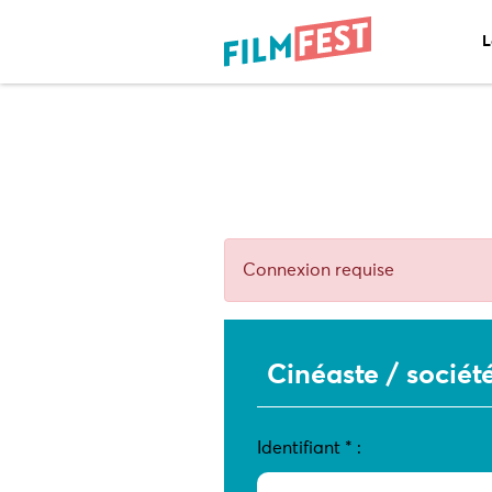
L
Connexion requise
Cinéaste / sociét
Identifiant
*
: