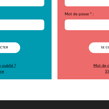
Mot de passe
*
:
 oublié ?
Mot de p
ire
S’