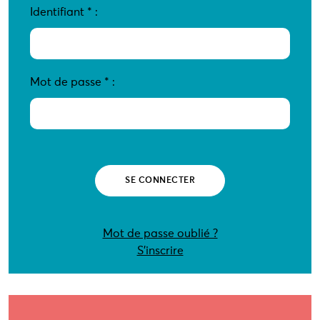
Identifiant
*
:
Mot de passe
*
:
Mot de passe oublié ?
S’inscrire