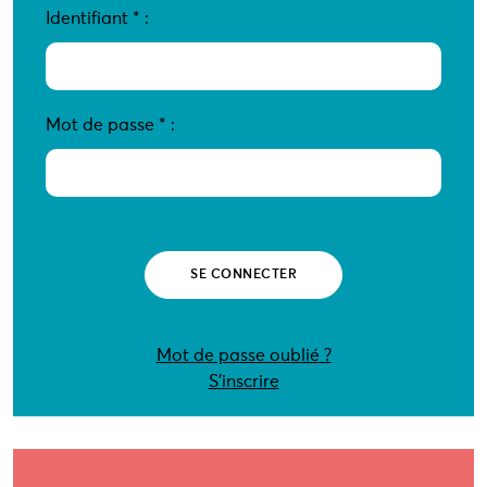
Identifiant
*
:
Mot de passe
*
:
Mot de passe oublié ?
S’inscrire