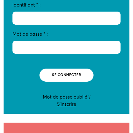
Identifiant
*
:
Mot de passe
*
:
Mot de passe oublié ?
S’inscrire