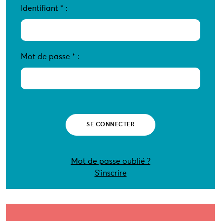
Identifiant
*
:
Mot de passe
*
:
Mot de passe oublié ?
S’inscrire