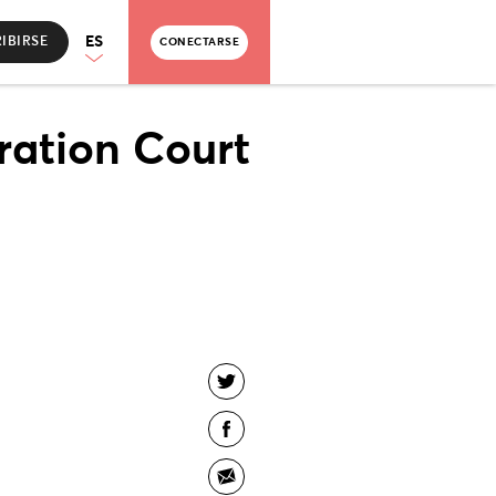
ES
IBIRSE
CONECTARSE
ration Court