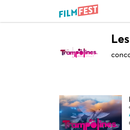
Les
conco