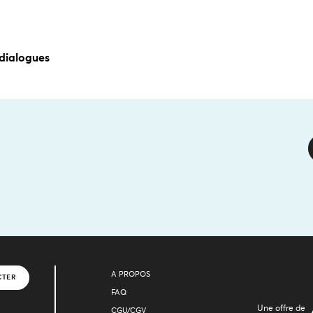
dialogues
A PROPOS
CTER
FAQ
Une offre de
CGU/CGV