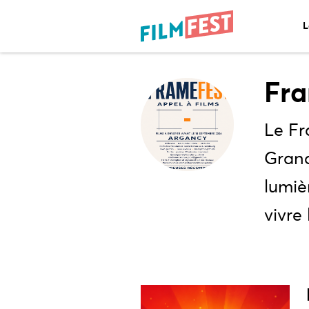
L
Fr
Le Fr
Grand
lumiè
vivre