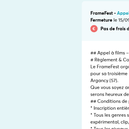
FrameFest -
Appel
Fermeture
le 15/0
Pas de frais d
## Appel à films 
# Règlement & Con
Le FrameFest orga
pour sa troisième
Argancy (57).
Que vous soyez am
serons heureux de 
## Conditions de 
* Inscription enti
* Tous les genres 
expérimental, clip,