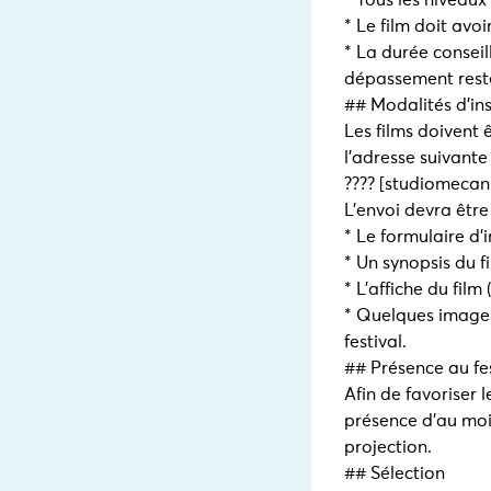
* Tous les niveaux
* Le film doit av
* La durée consei
dépassement reste
## Modalités d'ins
Les films doivent
l'adresse suivante 
???? [studiomeca
L'envoi devra êtr
* Le formulaire d'
* Un synopsis du fi
* L'affiche du film 
* Quelques images 
festival.
## Présence au f
Afin de favoriser 
présence d'au moin
projection.
## Sélection