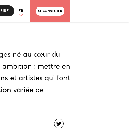
FR
CRIRE
SE CONNECTER
ages né au cœur du
ambition : mettre en
ns et artistes qui font
tion variée de