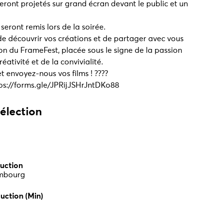
seront projetés sur grand écran devant le public et un
eront remis lors de la soirée.
e découvrir vos créations et de partager avec vous
on du FrameFest, placée sous le signe de la passion
éativité et de la convivialité.
 envoyez-nous vos films ! ????
s://forms.gle/JPRijJSHrJntDKo88
sélection
uction
embourg
uction (Min)