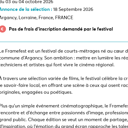
du 03 au 04 octobre 2026
Annonce de la sélection :
18 Septembre 2026
Argancy, Lorraine, France, FRANCE
Pas de frais d’inscription demandé par le festival
Le Framefest est un festival de courts-métrages né au cœur d
commune d’Argancy. Son ambition : mettre en lumière les réa
techniciens et artistes qui font vivre le cinéma régional.
À travers une sélection variée de films, le festival célèbre la cr
le savoir-faire local, en offrant une scène à ceux qui osent ra
originales, engagées ou poétiques.
Plus qu’un simple événement cinématographique, le Framefest
rencontre et d’échange entre passionnés d’image, professionn
grand public. Chaque édition se veut un moment de partage,
d’inspiration, où l’émotion du grand écran rapproche les talen