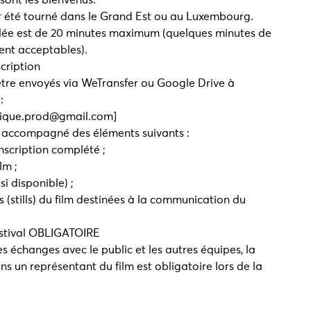
 sont les bienvenus.
oir été tourné dans le Grand Est ou au Luxembourg.
llée est de 20 minutes maximum (quelques minutes de
nt acceptables).
cription
 être envoyés via WeTransfer ou Google Drive à
:
nique.prod@gmail.com]
e accompagné des éléments suivants :
inscription complété ;
lm ;
(si disponible) ;
(stills) du film destinées à la communication du
estival OBLIGATOIRE
les échanges avec le public et les autres équipes, la
s un représentant du film est obligatoire lors de la