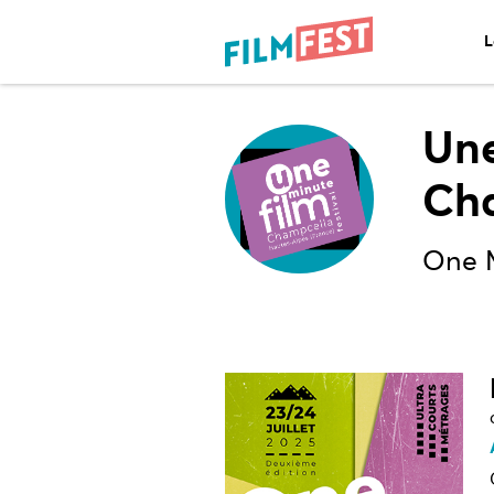
L
Une
Ch
One M