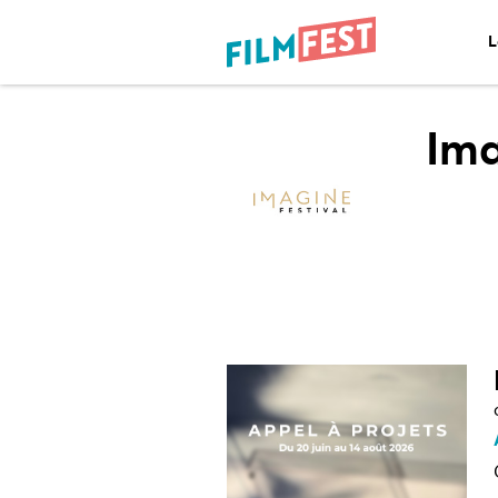
L
Ima