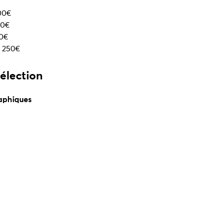
800€
00€
00€
: 250€
sélection
aphiques