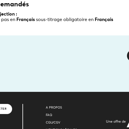
 demandés
ection :
st pas en
Français
sous-titrage obligatoire en
Français
A PROPOS
CTER
FAQ
Une offre de
CGU/CGV